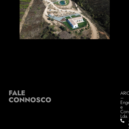
FALE
ARI
–
CONNOSCO
Enge
e
Cons
Lda.