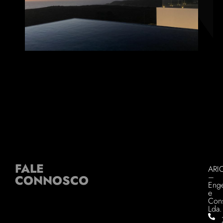
FALE
ARI
–
CONNOSCO
Enge
e
Cons
Lda.